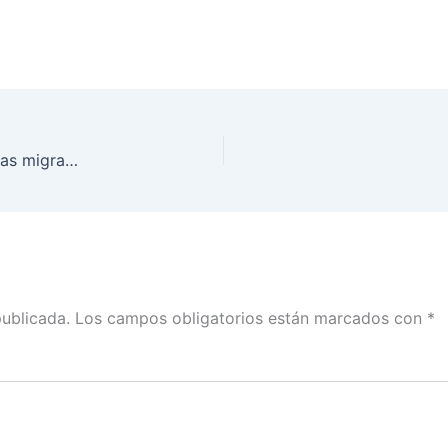
Mesa de Diálogo “La Incorporación de las personas migrantes y residentes en el extranjero en los espacios de representación política”, Proceso Electoral 2020-2021
publicada.
Los campos obligatorios están marcados con
*