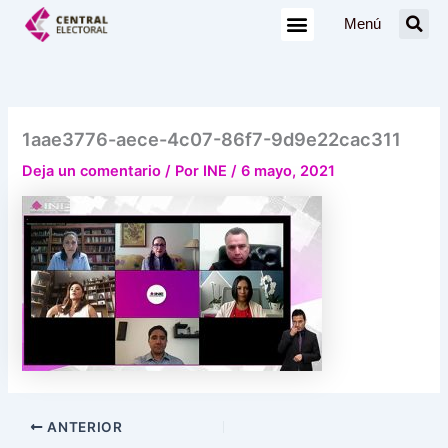
Ir
Menú
al
contenido
1aae3776-aece-4c07-86f7-9d9e22cac311
Deja un comentario
/ Por
INE
/
6 mayo, 2021
ANTERIOR