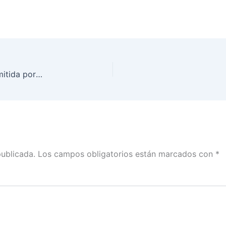
Sesión Extraordinaria del Consejo General, transmitida por la plataforma del INE, el día 4 de mayo de 2021
publicada.
Los campos obligatorios están marcados con
*