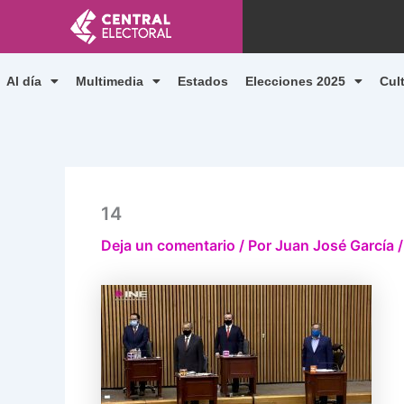
Ir
al
contenido
Al día
Multimedia
Estados
Elecciones 2025
Cul
14
Deja un comentario
/ Por
Juan José García