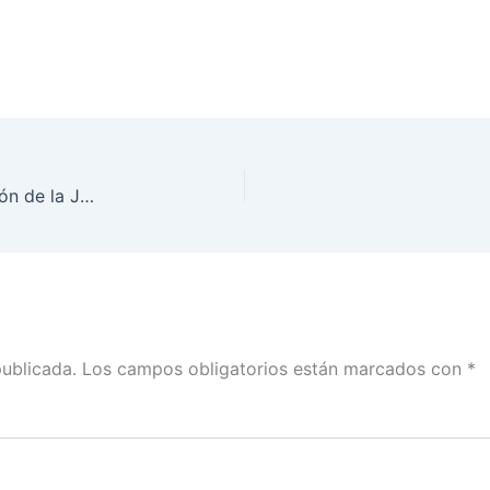
Presenta INE Guanajuato avance en la organización de la Jornada Electoral
publicada.
Los campos obligatorios están marcados con
*