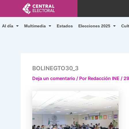
Ir
al
contenido
Al día
Multimedia
Estados
Elecciones 2025
Cul
BOLINEGTO30_3
Deja un comentario
/ Por
Redacción INE
/
29