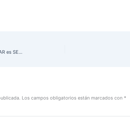
La ciudadanía debe tener la certeza de que: VOTAR es SEGURO: INE Veracruz
publicada.
Los campos obligatorios están marcados con
*