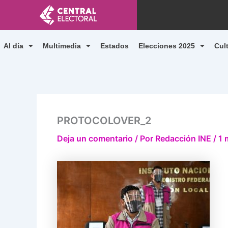
Ir
al
contenido
Al día
Multimedia
Estados
Elecciones 2025
Cul
PROTOCOLOVER_2
Deja un comentario
/ Por
Redacción INE
/
1 