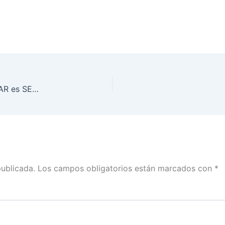
La ciudadanía debe tener la certeza de que: VOTAR es SEGURO: INE Veracruz
publicada.
Los campos obligatorios están marcados con
*