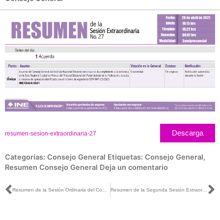
Descarga
resumen-sesion-extraordinaria-27
Categorías:
Consejo General
Etiquetas:
Consejo General
,
Resumen Consejo General
Deja un comentario
Ant
S
Resumen de la Sesión Ordinaria del Consejo General, 28 de abril de 2021
Resumen de la Segunda Sesión Extraordinaria del Consejo General, 28 de abril de 2021