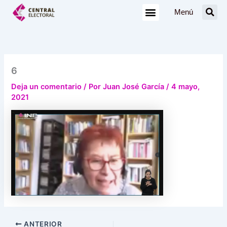
Ir
Menú
al
contenido
6
Deja un comentario
/ Por
Juan José García
/
4 mayo,
2021
ANTERIOR