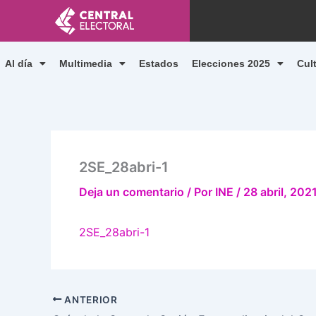
Ir
al
contenido
Al día
Multimedia
Estados
Elecciones 2025
Cul
2SE_28abri-1
Deja un comentario
/ Por
INE
/
28 abril, 202
2SE_28abri-1
ANTERIOR