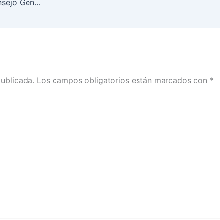
Guía de la Segunda Sesión Extraordinaria del Consejo General, 28 de abril 2021
publicada.
Los campos obligatorios están marcados con
*