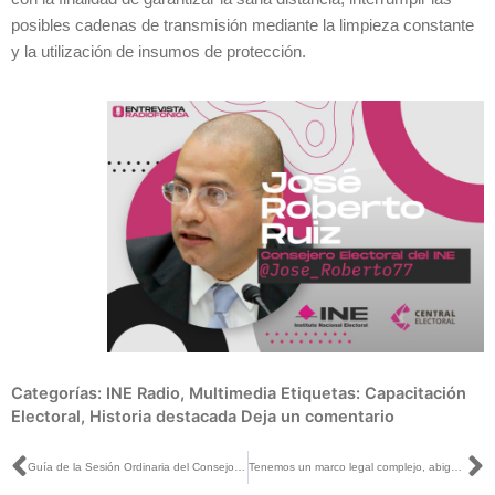
posibles cadenas de transmisión mediante la limpieza constante
y la utilización de insumos de protección.
Categorías:
INE Radio
,
Multimedia
Etiquetas:
Capacitación
Electoral
,
Historia destacada
Deja un comentario
Ant
S
Guía de la Sesión Ordinaria del Consejo General, 28 de abril de 2021
Tenemos un marco legal complejo, abigarrado, pero funcional: Lorenzo Córdova