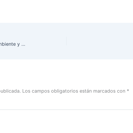
Plataformas a DEBATE. Tercer ejercicio Medio Ambiente y Desarrollo Sustentable
publicada.
Los campos obligatorios están marcados con
*