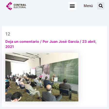
Ir
Menú
al
contenido
12
Deja un comentario
/ Por
Juan José García
/
23 abril,
2021