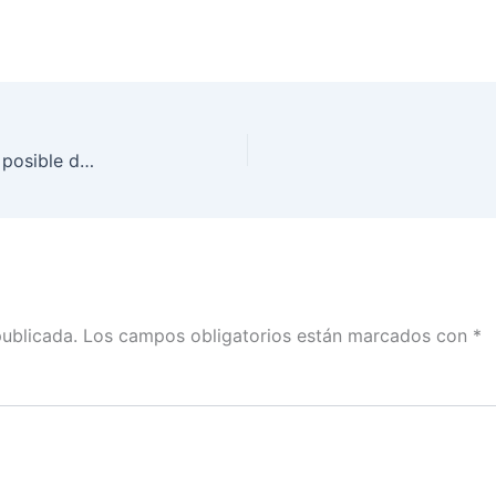
El INE apercibe al Presidente de la República por posible desacato a medida cautelar
publicada.
Los campos obligatorios están marcados con
*