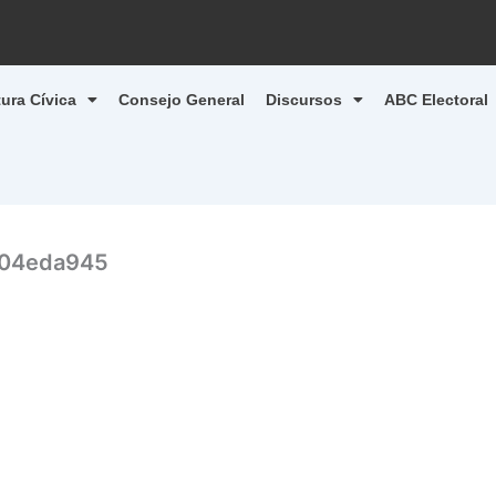
tura Cívica
Consejo General
Discursos
ABC Electoral
904eda945
1