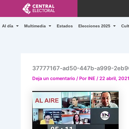
Ir
al
contenido
Al día
Multimedia
Estados
Elecciones 2025
Cul
37777167-ad50-447b-a999-2eb
Deja un comentario
/ Por
INE
/
22 abril, 202