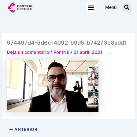
Ir
Menú
al
contenido
974497d4-5d6c-4092-b9d5-b74273e8add1
Deja un comentario
/ Por
INE
/
21 abril, 2021
ANTERIOR