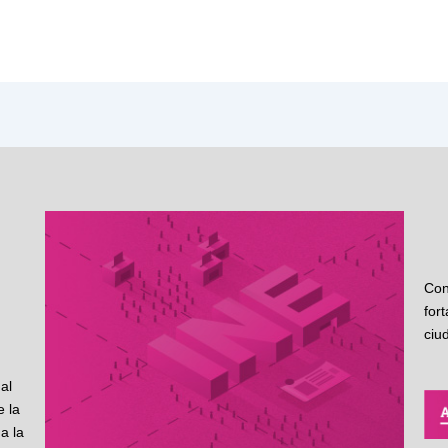
Con
for
ciu
al
 la
a la