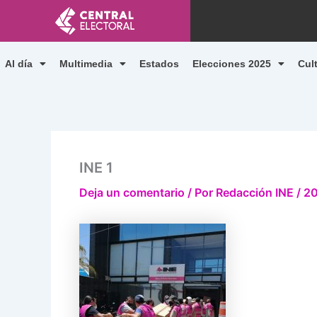
Ir
al
contenido
Al día
Multimedia
Estados
Elecciones 2025
Cul
INE 1
Deja un comentario
/ Por
Redacción INE
/
20