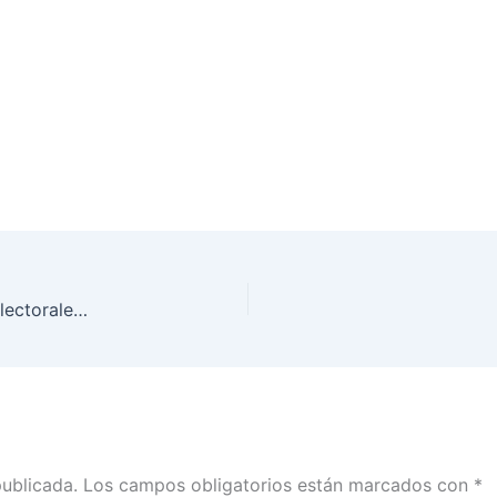
INE Aguascalientes listo para integrar paquetes electorales del próximo 6 de junio
publicada.
Los campos obligatorios están marcados con
*