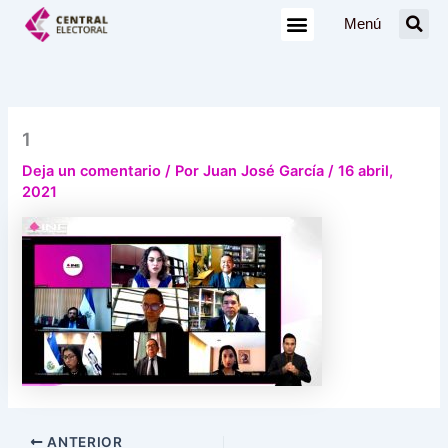
Ir
Menú
al
contenido
1
Deja un comentario
/ Por
Juan José García
/
16 abril,
2021
ANTERIOR