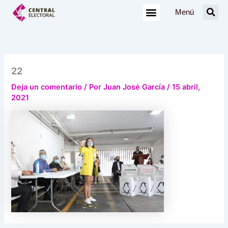
Ir
Menú
al
contenido
22
Deja un comentario
/ Por
Juan José García
/
15 abril,
2021