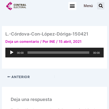
Ir
Menú
al
contenido
L.-Córdova-Con-López-Dóriga-150421
Deja un comentario
/ Por
INE
/
15 abril, 2021
Reproductor
00:00
00:00
de
audio
ANTERIOR
Deja una respuesta