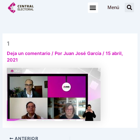
Ir
Menú
al
contenido
1
Deja un comentario
/ Por
Juan José García
/
15 abril,
2021
ANTERIOR