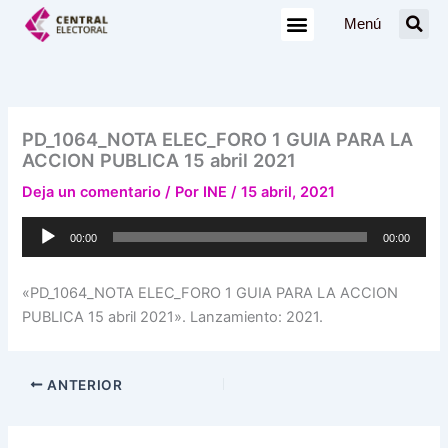
Ir
Menú
al
contenido
PD_1064_NOTA ELEC_FORO 1 GUIA PARA LA
ACCION PUBLICA 15 abril 2021
Deja un comentario
/ Por
INE
/
15 abril, 2021
Reproductor
00:00
00:00
de
audio
«PD_1064_NOTA ELEC_FORO 1 GUIA PARA LA ACCION
PUBLICA 15 abril 2021». Lanzamiento: 2021.
ANTERIOR