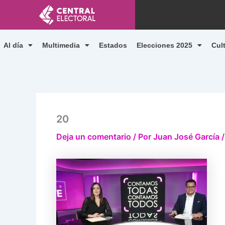
Ir
al
contenido
Al día
Multimedia
Estados
Elecciones 2025
Cul
20
Deja un comentario
/ Por
Juan José García