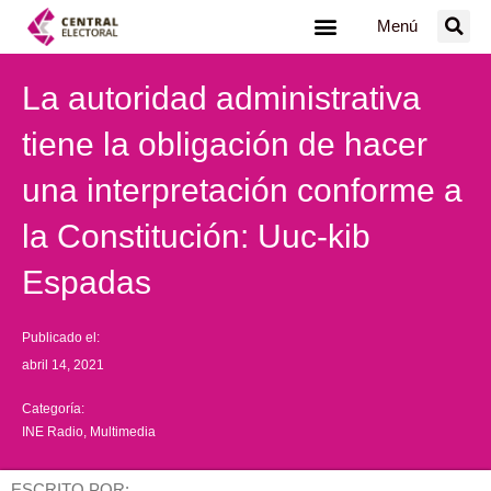
Ir
Menú
al
contenido
La autoridad administrativa
tiene la obligación de hacer
una interpretación conforme a
la Constitución: Uuc-kib
Espadas
Publicado el:
abril 14, 2021
Categoría:
INE Radio
,
Multimedia
ESCRITO POR: