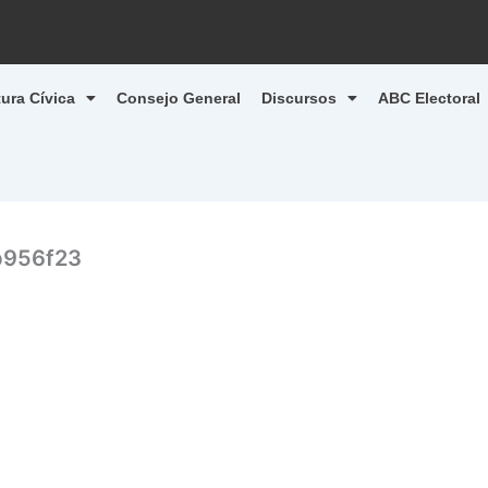
tura Cívica
Consejo General
Discursos
ABC Electoral
b956f23
1