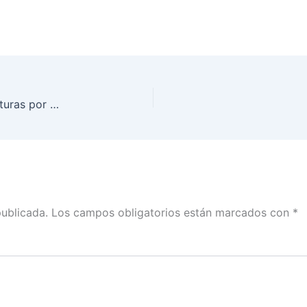
Confirma INE cancelación de registro de candidaturas por omisiones en materia de fiscalización
publicada.
Los campos obligatorios están marcados con
*