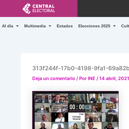
Ir
al
contenido
Al día
Multimedia
Estados
Elecciones 2025
Cul
313f244f-17b0-4198-9fa1-69a82
Deja un comentario
/ Por
INE
/
14 abril, 202