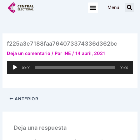
Ir
Menú
al
contenido
f225a3e7188faa764073374336d362bc
Deja un comentario
/ Por
INE
/
14 abril, 2021
Reproductor
00:00
00:00
de
audio
ANTERIOR
Deja una respuesta