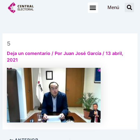
Ir
Menú
al
contenido
5
Deja un comentario
/ Por
Juan José García
/
13 abril,
2021