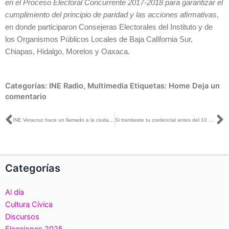
en el Proceso Electoral Concurrente 2017-2018 para garantizar el
cumplimiento del principio de paridad y las acciones afirmativas
,
en donde participaron Consejeras Electorales del Instituto y de
los Organismos Públicos Locales de Baja California Sur,
Chiapas, Hidalgo, Morelos y Oaxaca.
Categorías:
INE Radio
,
Multimedia
Etiquetas:
Home
Deja un
comentario
Ant
S
INE Veracruz hace un llamado a la ciudadanía, que tramitó su credencial para votar a que acuda a recogerla
Si tramitaste tu credencial antes del 10 de febrero, la fecha límite para recogerla es el 10 de abril: INE BC
Categorías
Al día
Cultura Cívica
Discursos