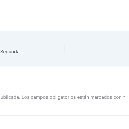
Ceremonia de Arranque de Producción del Papel Seguridad Marca de Agua INE
publicada.
Los campos obligatorios están marcados con
*