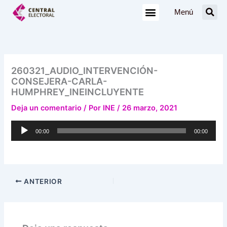
Ir
Menú
al
contenido
260321_AUDIO_INTERVENCIÓN-
CONSEJERA-CARLA-
HUMPHREY_INEINCLUYENTE
Deja un comentario
/ Por
INE
/
26 marzo, 2021
Reproductor
00:00
00:00
de
audio
ANTERIOR