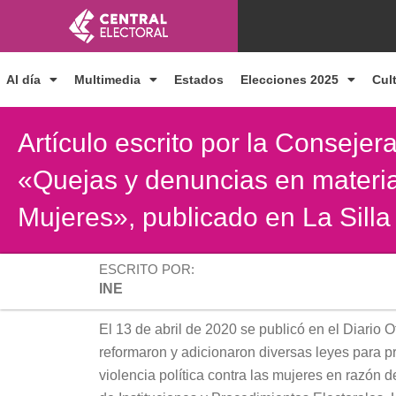
Ir
al
contenido
Al día
Multimedia
Estados
Elecciones 2025
Cul
Artículo escrito por la Consejer
«Quejas y denuncias en materia 
Mujeres», publicado en La Silla
ESCRITO POR:
INE
El 13 de abril de 2020 se publicó en el Diario O
reformaron y adicionaron diversas leyes para pre
violencia política contra las mujeres en razón 