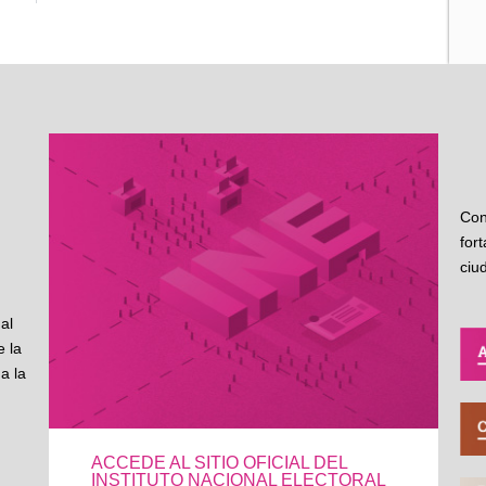
Con
for
ciu
al
 la
a la
ACCEDE AL SITIO OFICIAL DEL
INSTITUTO NACIONAL ELECTORAL