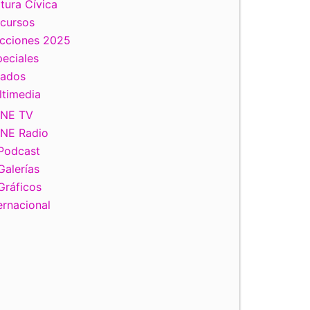
tura Cívica
scursos
ecciones 2025
eciales
tados
ltimedia
INE TV
INE Radio
Podcast
Galerías
Gráficos
ernacional