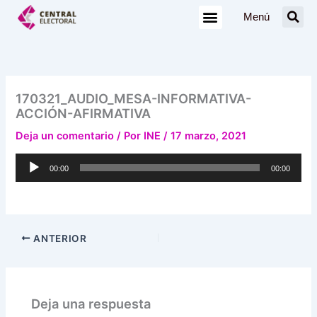
Ir
Menú
al
contenido
170321_AUDIO_MESA-INFORMATIVA-
ACCIÓN-AFIRMATIVA
Deja un comentario
/ Por
INE
/
17 marzo, 2021
Reproductor
00:00
00:00
de
audio
ANTERIOR
Deja una respuesta