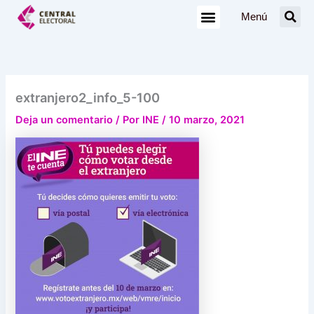
Ir
Menú
al
contenido
extranjero2_info_5-100
Deja un comentario
/ Por
INE
/
10 marzo, 2021