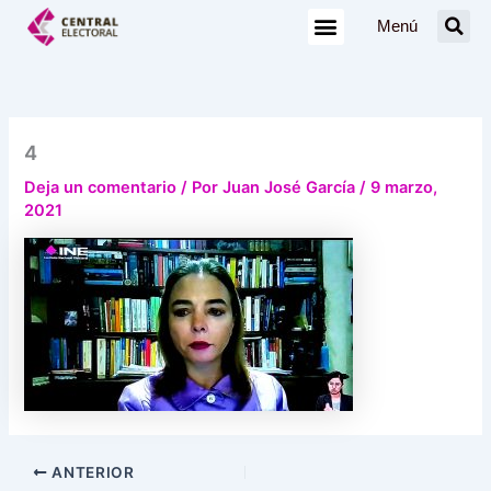
Ir
Menú
al
contenido
4
Deja un comentario
/ Por
Juan José García
/
9 marzo,
2021
ANTERIOR