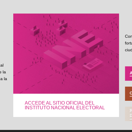
Con
for
ciu
al
 la
a la
ACCEDE AL SITIO OFICIAL DEL
INSTITUTO NACIONAL ELECTORAL