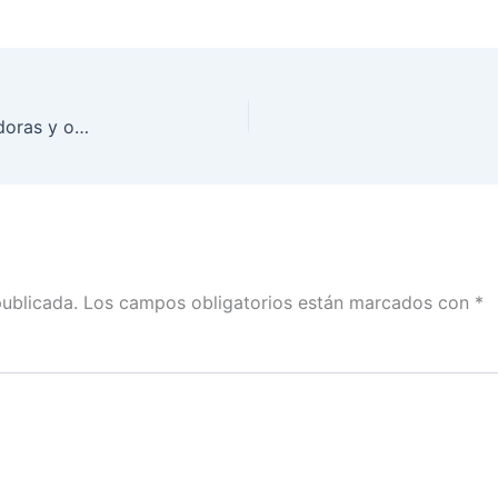
INE Tamaulipas invita a participar como observadoras y observadores electorales en la elección del 6 de junio
publicada.
Los campos obligatorios están marcados con
*