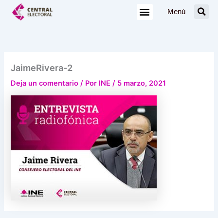
Ir
Menú
al
contenido
JaimeRivera-2
Deja un comentario
/ Por
INE
/
5 marzo, 2021