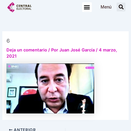
Ir
Menú
al
contenido
6
Deja un comentario
/ Por
Juan José García
/
4 marzo,
2021
ANTERIOR