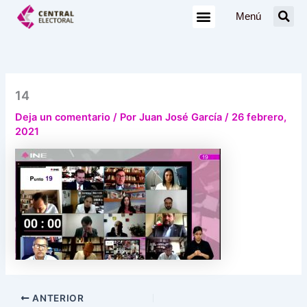
Ir
Menú
al
contenido
14
Deja un comentario
/ Por
Juan José García
/
26 febrero,
2021
ANTERIOR