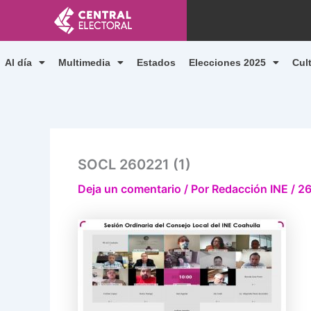
Ir
al
contenido
Al día
Multimedia
Estados
Elecciones 2025
Cul
SOCL 260221 (1)
Deja un comentario
/ Por
Redacción INE
/
26