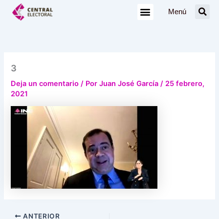
Ir
Menú
al
contenido
3
Deja un comentario
/ Por
Juan José García
/
25 febrero,
2021
ANTERIOR