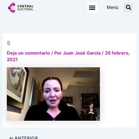
Ir
Menú
al
contenido
5
Deja un comentario
/ Por
Juan José García
/
26 febrero,
2021
ANTERIOR