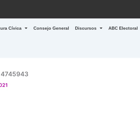
tura Cívica
Consejo General
Discursos
ABC Electoral
14745943
2021