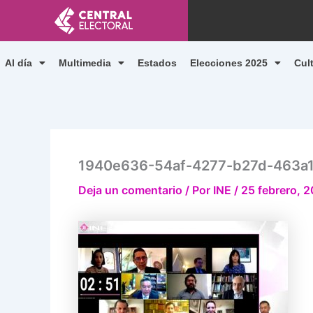
Ir
al
contenido
Al día
Multimedia
Estados
Elecciones 2025
Cul
1940e636-54af-4277-b27d-463a
Deja un comentario
/ Por
INE
/
25 febrero, 