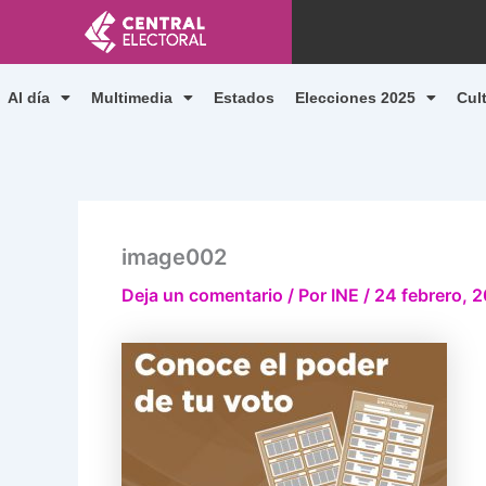
Ir
al
contenido
Al día
Multimedia
Estados
Elecciones 2025
Cul
image002
Deja un comentario
/ Por
INE
/
24 febrero, 