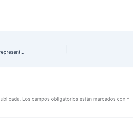
Tu voto cuenta para elegir a las diputaciones de representación proporcional
publicada.
Los campos obligatorios están marcados con
*