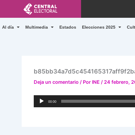
Ir
al
contenido
Al día
Multimedia
Estados
Elecciones 2025
Cul
b85bb34a7d5c454165317aff9f2b
Deja un comentario
/ Por
INE
/
24 febrero, 
Reproductor
00:00
de
audio