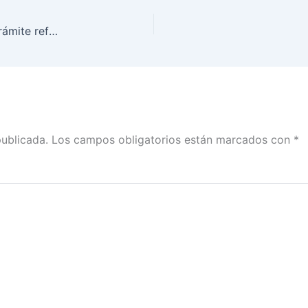
Más de 5.1 millones de mexicanos realizaron un trámite referente a la identificación oficial: René Miranda
publicada.
Los campos obligatorios están marcados con
*