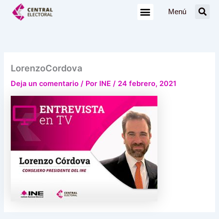
Ir
Menú
al
contenido
LorenzoCordova
Deja un comentario
/ Por
INE
/
24 febrero, 2021