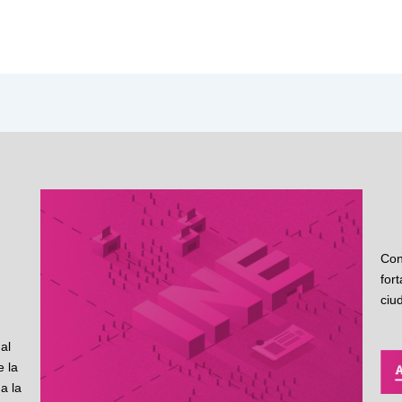
Con
for
ciu
al
 la
a la