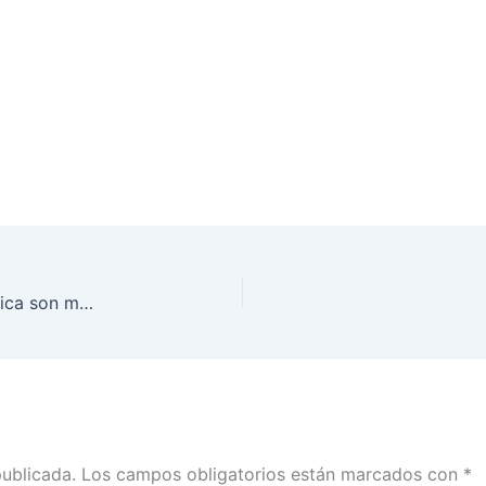
Los pasos para emitir tu voto en la Urna Electrónica son muy sencillas
publicada.
Los campos obligatorios están marcados con
*