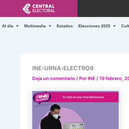
Ir
al
contenido
Al día
Multimedia
Estados
Elecciones 2025
Cul
INE-URNA-ELECTRO9
Deja un comentario
/ Por
INE
/
19 febrero, 2