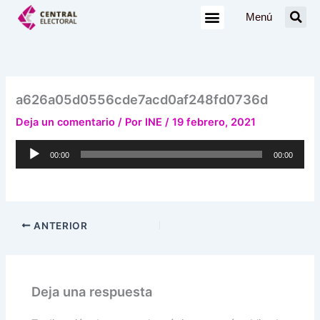
Ir
Menú
al
contenido
a626a05d0556cde7acd0af248fd0736d
Deja un comentario
/ Por
INE
/
19 febrero, 2021
Reproductor
00:00
00:00
de
audio
ANTERIOR
Deja una respuesta