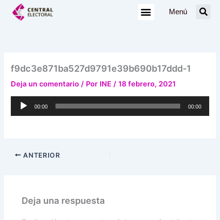
Ir
Menú
al
contenido
f9dc3e871ba527d9791e39b690b17ddd-1
Deja un comentario
/ Por
INE
/
18 febrero, 2021
Reproductor
00:00
00:00
de
audio
ANTERIOR
Deja una respuesta