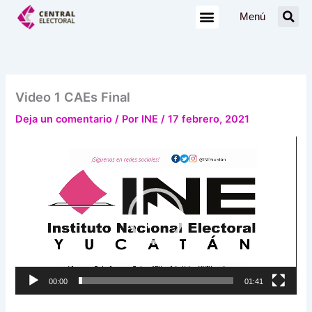
Ir
Menú
al
contenido
Video 1 CAEs Final
Deja un comentario
/ Por
INE
/
17 febrero, 2021
Reproductor
de
vídeo
00:00
01:41