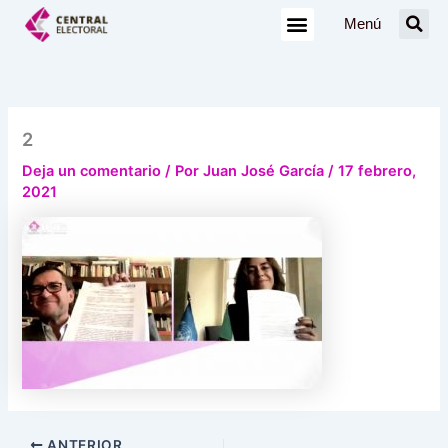
Ir
Menú
al
contenido
2
Deja un comentario
/ Por
Juan José García
/
17 febrero,
2021
ANTERIOR