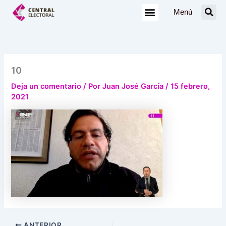
Ir
Menú
al
contenido
10
Deja un comentario
/ Por
Juan José García
/
15 febrero,
2021
ANTERIOR