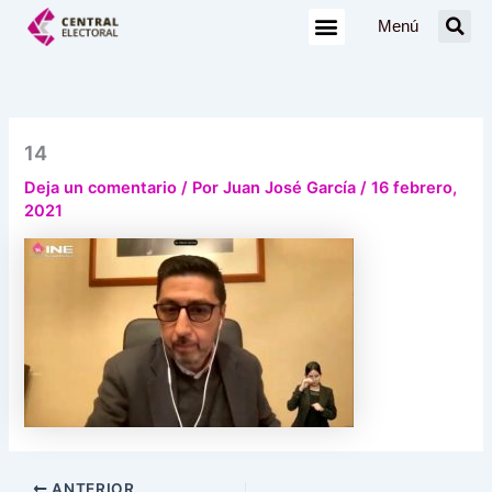
Ir
Menú
al
contenido
14
Deja un comentario
/ Por
Juan José García
/
16 febrero,
2021
ANTERIOR